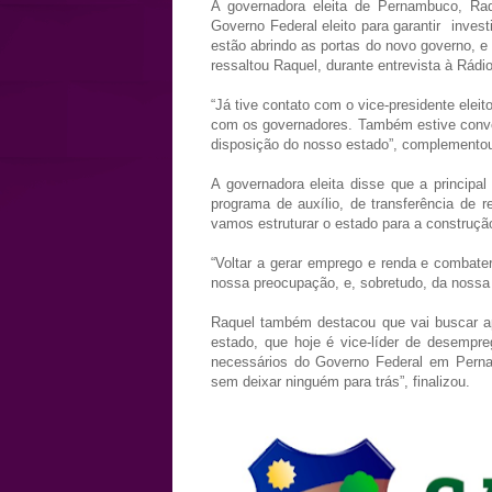
A governadora eleita de Pernambuco, Ra
Governo Federal eleito para garantir inve
estão abrindo as portas do novo governo, e
ressaltou Raquel, durante entrevista à Rádi
“Já tive contato com o vice-presidente elei
com os governadores. Também estive conver
disposição do nosso estado”, complemento
A governadora eleita disse que a principa
programa de auxílio, de transferência de
vamos estruturar o estado para a construção
“Voltar a gerar emprego e renda e combater
nossa preocupação, e, sobretudo, da nossa 
Raquel também destacou que vai buscar a
estado, que hoje é vice-líder de desempr
necessários do Governo Federal em Pernam
sem deixar ninguém para trás”, finalizou.