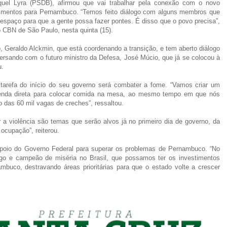
quel Lyra (PSDB), afirmou que vai trabalhar pela conexão com o novo
stimentos para Pernambuco. “Temos feito diálogo com alguns membros que
 espaço para que a gente possa fazer pontes. É disso que o povo precisa”,
o CBN de São Paulo, nesta quinta (15).
to, Geraldo Alckmin, que está coordenando a transição, e tem aberto diálogo
sando com o futuro ministro da Defesa, José Múcio, que já se colocou à
u.
l tarefa do início do seu governo será combater a fome. “Vamos criar um
 renda direta para colocar comida na mesa, ao mesmo tempo em que nós
 das 60 mil vagas de creches”, ressaltou.
 a violência são temas que serão alvos já no primeiro dia de governo, da
ocupação”, reiterou.
poio do Governo Federal para superar os problemas de Pernambuco. “No
ego e campeão de miséria no Brasil, que possamos ter os investimentos
buco, destravando áreas prioritárias para que o estado volte a crescer