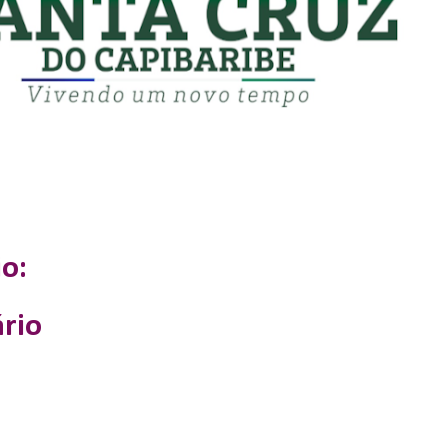
o:
rio