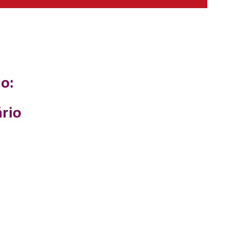
o:
rio