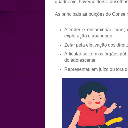
quadriênio, haverão dois Conselhos 
As principais atribuições do Consel
Atender e encaminhar criança
exploração e abandono;
Zelar pela efetivação dos direi
Articular-se com os órgãos públ
do adolescente;
Representar, em juízo ou fora d