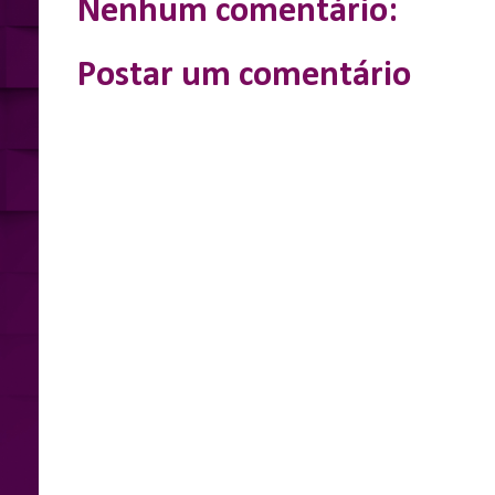
k
e
p
Nenhum comentário:
r
Postar um comentário