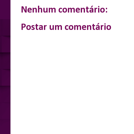
o
g
p
r
k
e
p
Nenhum comentário:
r
Postar um comentário