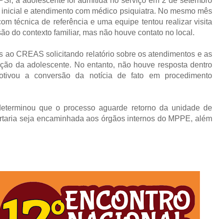
i, a adolescente foi admitida no serviço em 2 de setembro
 inicial e atendimento com médico psiquiatra. No mesmo mês
com técnica de referência e uma equipe tentou realizar visita
ão do contexto familiar, mas não houve contato no local.
 ao CREAS solicitando relatório sobre os atendimentos e as
eção da adolescente. No entanto, não houve resposta dentro
otivou a conversão da notícia de fato em procedimento
 determinou que o processo aguarde retorno da unidade de
ortaria seja encaminhada aos órgãos internos do MPPE, além