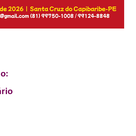
o:
rio