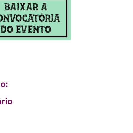
o:
rio