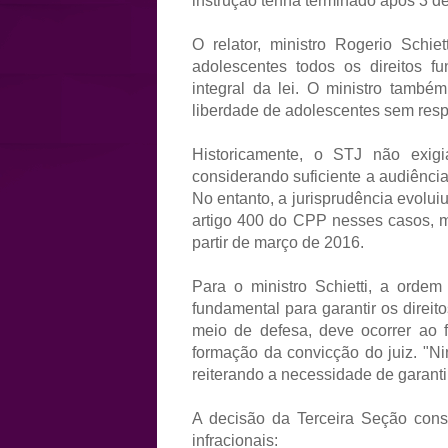
instrução tenha terminado após 3 d
O relator, ministro Rogerio Schi
adolescentes todos os direitos 
integral da lei. O ministro tamb
liberdade de adolescentes sem resp
Historicamente, o STJ não exigia
considerando suficiente a audiênci
No entanto, a jurisprudência evolui
artigo 400 do CPP nesses casos, m
partir de março de 2016.
Para o ministro Schietti, a orde
fundamental para garantir os direit
meio de defesa, deve ocorrer ao fi
formação da convicção do juiz. "N
reiterando a necessidade de garanti
A decisão da Terceira Seção conso
infracionais: