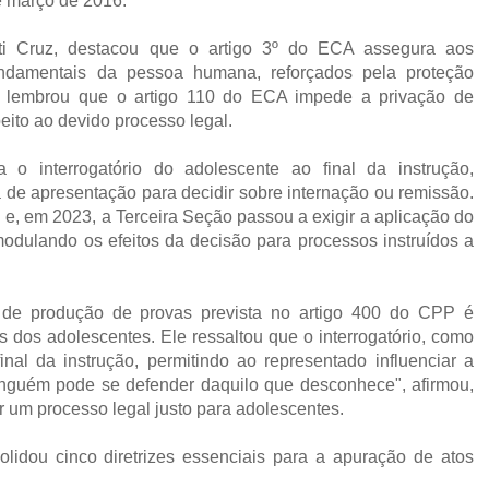
e março de 2016.
etti Cruz, destacou que o artigo 3º do ECA assegura aos
fundamentais da pessoa humana, reforçados pela proteção
ém lembrou que o artigo 110 do ECA impede a privação de
eito ao devido processo legal.
 o interrogatório do adolescente ao final da instrução,
a de apresentação para decidir sobre internação ou remissão.
u e, em 2023, a Terceira Seção passou a exigir a aplicação do
odulando os efeitos da decisão para processos instruídos a
m de produção de provas prevista no artigo 400 do CPP é
os dos adolescentes. Ele ressaltou que o interrogatório, como
nal da instrução, permitindo ao representado influenciar a
inguém pode se defender daquilo que desconhece", afirmou,
r um processo legal justo para adolescentes.
lidou cinco diretrizes essenciais para a apuração de atos