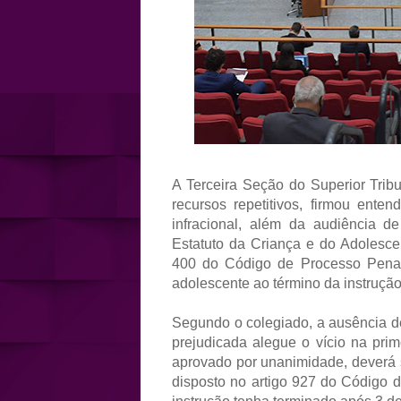
A Terceira Seção do Superior Tribu
recursos repetitivos, firmou ent
infracional, além da audiência d
Estatuto da Criança e do Adolescen
400 do Código de Processo Penal (
adolescente ao término da instrução
Segundo o colegiado, a ausência d
prejudicada alegue o vício na pri
aprovado por unanimidade, deverá s
disposto no artigo 927 do Código d