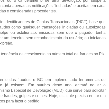
idos ou o cancelamento de uma devolução, por suspeita
conta apenas as notificações "fechadas" e aceitas em cada
adas e consideradas procedentes.
de Identificadores de Contas Transacionais (DICT), base que
audes como quaisquer transações iniciadas ou autorizadas
lpe ou estelionato; iniciadas sem que o pagador tenha
por um terceiro, sem reconhecimento do usuário; ou iniciadas
xtorsão.
 tendência de crescimento no número total de fraudes no Pix,
mento das fraudes, o BC tem implementado ferramentas de
 já existem. Em outubro deste ano, entrará no ar o
smo Especial de Devolução (MED), que serve para solicitar
 fraudes, golpes e crimes. Hoje, o cliente precisa entrar em
os para fazer o pedido.