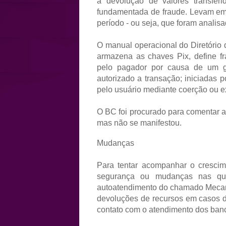
a devolução de valores transfer
fundamentada de fraude. Levam em 
período - ou seja, que foram analis
O manual operacional do Diretório 
armazena as chaves Pix, define fr
pelo pagador por causa de um go
autorizado a transação; iniciadas 
pelo usuário mediante coerção ou e
O BC foi procurado para comentar a
mas não se manifestou.
Mudanças
Para tentar acompanhar o cresci
segurança ou mudanças nas que
autoatendimento do chamado Mecani
devoluções de recursos em casos de
contato com o atendimento dos banc