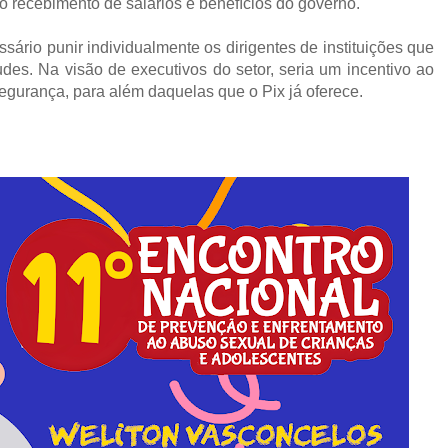
o recebimento de salários e benefícios do governo.
ário punir individualmente os dirigentes de instituições que
des. Na visão de executivos do setor, seria um incentivo ao
segurança, para além daquelas que o Pix já oferece.