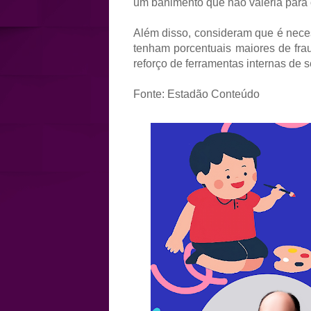
um banimento que não valeria para 
Além disso, consideram que é necess
tenham porcentuais maiores de frau
reforço de ferramentas internas de 
Fonte: Estadão Conteúdo