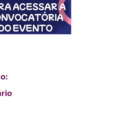
o:
rio