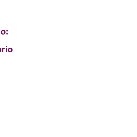
o:
rio