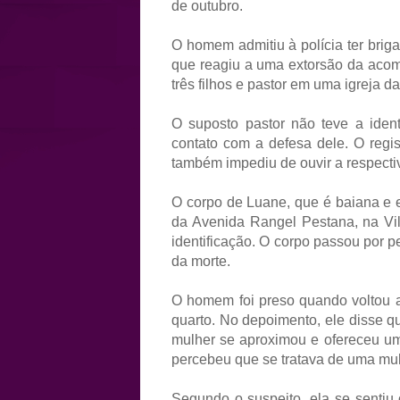
de outubro.
O homem admitiu à polícia ter briga
que reagiu a uma extorsão da acom
três filhos e pastor em uma igreja d
O suposto pastor não teve a iden
contato com a defesa dele. O regist
também impediu de ouvir a respectiv
O corpo de Luane, que é baiana e 
da Avenida Rangel Pestana, na Vil
identificação. O corpo passou por p
da morte.
O homem foi preso quando voltou ao
quarto. No depoimento, ele disse q
mulher se aproximou e ofereceu um
percebeu que se tratava de uma mul
Segundo o suspeito, ela se sentiu 