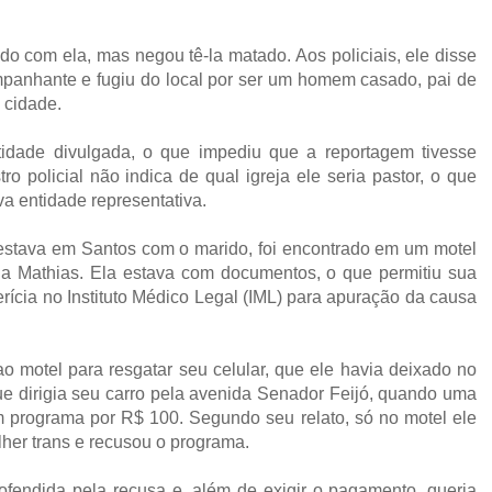
do com ela, mas negou tê-la matado. Aos policiais, ele disse
panhante e fugiu do local por ser um homem casado, pai de
a cidade.
tidade divulgada, o que impediu que a reportagem tivesse
ro policial não indica de qual igreja ele seria pastor, o que
a entidade representativa.
estava em Santos com o marido, foi encontrado em um motel
a Mathias. Ela estava com documentos, o que permitiu sua
erícia no Instituto Médico Legal (IML) para apuração da causa
 motel para resgatar seu celular, que ele havia deixado no
ue dirigia seu carro pela avenida Senador Feijó, quando uma
 programa por R$ 100. Segundo seu relato, só no motel ele
her trans e recusou o programa.
ofendida pela recusa e, além de exigir o pagamento, queria