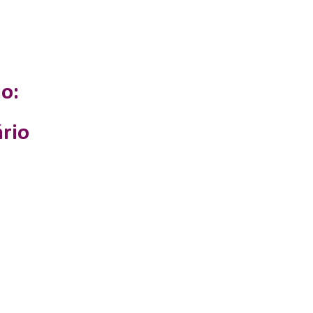
o:
rio