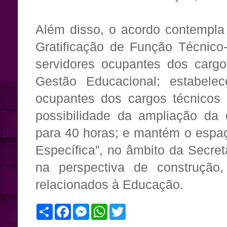
Além disso, o acordo contempla
Gratificação de Função Técnico
servidores ocupantes dos cargo
Gestão Educacional; estabelec
ocupantes dos cargos técnicos 
possibilidade da ampliação da 
para 40 horas; e mantém o espa
Específica”, no âmbito da Secre
na perspectiva de construção
relacionados à Educação.
S
F
M
W
T
h
a
e
h
w
a
c
s
a
i