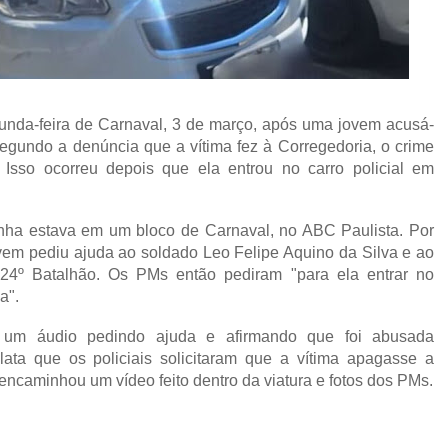
unda-feira de Carnaval, 3 de março, após uma jovem acusá-
Segundo a denúncia que a vítima fez à Corregedoria, o crime
 Isso ocorreu depois que ela entrou no carro policial em
rinha estava em um bloco de Carnaval, no ABC Paulista. Por
vem pediu ajuda ao soldado Leo Felipe Aquino da Silva e ao
4º Batalhão. Os PMs então pediram "para ela entrar no
a".
 um áudio pedindo ajuda e afirmando que foi abusada
ata que os policiais solicitaram que a vítima apagasse a
caminhou um vídeo feito dentro da viatura e fotos dos PMs.