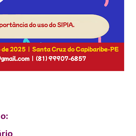
o:
rio