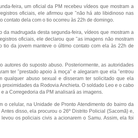
nda-feira, um oficial da PM recebeu vídeos que mostram a
gistros oficiais, ele afirmou que "não há ato libidinoso nas
o contato dela com o tio ocorreu às 22h de domingo.
cio da madrugada desta segunda-feira, vídeos que mostram a
egistros oficiais, ele declarou que "as imagens não mostram
 o tio da jovem manteve o último contato com ela às 22h de
o autores do suposto abuso. Posteriormente, as autoridades
ram ter "prestado apoio à moça" e alegaram que ela "entrou
m qualquer abuso sexual e disseram ter solicitado que ela
s proximidades da Rodovia Anchieta. O soldado Leo e o cabo
 e a Corregedoria da PM analisará as imagens.
m o celular, na Unidade de Pronto Atendimento do bairro da
Antes disso, ela procurou o 26º Distrito Policial (Sacomã) e,
levou os policiais civis a acionarem o Samu. Assim, ela foi