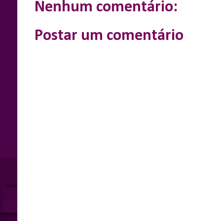
k
e
p
Nenhum comentário:
r
Postar um comentário