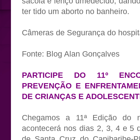
sacola e lenço umedecido, dando
ter tido um aborto no banheiro.
Câmeras de Segurança do hospita
Fonte: Blog Alan Gonçalves
PARTICIPE DO 11º ENC
PREVENÇÃO E ENFRENTAME
DE CRIANÇAS E ADOLESCENT
Chegamos a 11ª Edição do n
acontecerá nos dias 2, 3, 4 e 5
de Santa Cruz do Capibaribe-P