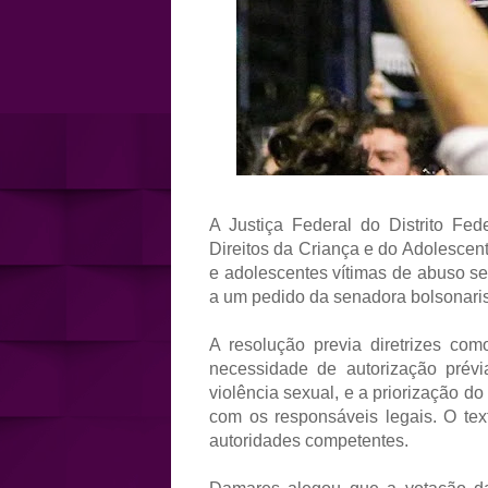
A Justiça Federal do Distrito F
Direitos da Criança e do Adolescen
e adolescentes vítimas de abuso se
a um pedido da senadora bolsonari
A resolução previa diretrizes c
necessidade de autorização prévi
violência sexual, e a priorização 
com os responsáveis legais. O tex
autoridades competentes.