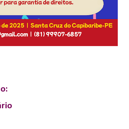
o:
rio