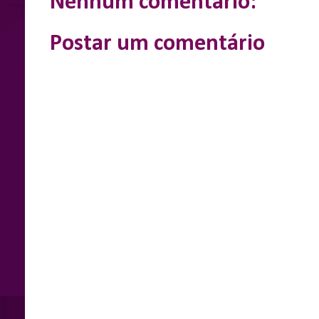
Nenhum comentário:
r
Postar um comentário