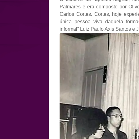
Palmares e era composto por Olivei
Carlos Cortes. Cortes, hoje experi
única pessoa viva daquela forma
informal” Luiz Paulo Axis Santos e 