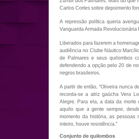
Zumbi dos Palmares. Mais do que is
Carlos Cortes sobre depoimento forç
A repressão política queria averi
Vanguarda Armada Revolucionária P
Liberados para fazerem a homenage
audiência no Clube Náutico Marcílio
de Palmares e seus quilombos com
defendendo a opção pelo 20 de nov
negros brasileiros.
A partir de então, “Oliveira nunca
recorda-se a atriz gaúcha Vera 
Alegre. Para ela, a data da morte
aquilo que a gente sempre, desd
momento da história, as pessoas 
inteiro, houve resistência.”
Conjunto de quilombos