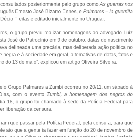
os consultados posteriormente pelo grupo como
As guerras nos
rtuguês Ernesto José Bizarro Ennes, e
Palmares – la guerrilla
Décio Freitas e editado inicialmente no Uruguai.
es, o grupo previu realizar homenagens ao advogado Luiz
sta José do Patrocínio em 9 de outubro, datas de nascimento
tava delineada uma precária, mas deliberada ação política no
 negra e à sociedade em geral, alternativas de datas, fatos e
 do 13 de maio”, explicou em artigo Oliveira Silveira.
elo Grupo Palmares a Zumbi ocorreu no 20/11, um sábado à
o Dias, com o evento
Zumbi, a homenagem dos negros do
dia 18, o grupo foi chamado à sede da Polícia Federal para
er liberação da censura.
ham que passar pela Polícia Federal, pela censura, para que
le ato que a gente ia fazer em função do 20 de novembro de