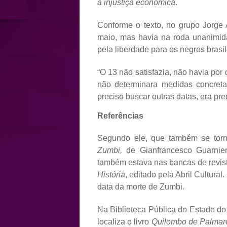
a injustiça econômica
.
Conforme o texto, no grupo Jorge 
maio, mas havia na roda unanimidad
pela liberdade para os negros brasil
“O 13 não satisfazia, não havia por
não determinara medidas concreta
preciso buscar outras datas, era prec
Referências
Segundo ele, que também se torn
Zumbi,
de Gianfrancesco Guarnie
também estava nas bancas de revista
História
, editado pela Abril Cultur
data da morte de Zumbi.
Na Biblioteca Pública do Estado do
localiza o livro
Quilombo de Palma