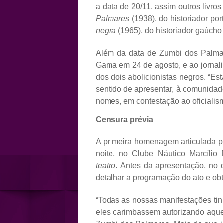
a data de 20/11, assim outros livr
Palmares
(1938), do historiador po
negra
(1965), do historiador gaúcho 
Além da data de Zumbi dos Palmar
Gama em 24 de agosto, e ao jornali
dos dois abolicionistas negros. “Es
sentido de apresentar, à comunidade
nomes, em contestação ao oficialismo
Censura prévia
A primeira homenagem articulada p
noite, no Clube Náutico Marcíli
teatro
. Antes da apresentação, no 
detalhar a programação do ato e obt
“Todas as nossas manifestações tin
eles carimbassem autorizando aque