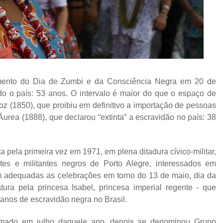
mento do Dia de Zumbi e da Consciência Negra em 20 de
do o país: 53 anos. O intervalo é maior do que o espaço de
oz (1850), que proibiu em definitivo a importação de pessoas
 Áurea (1888), que declarou “extinta” a escravidão no país: 38
a pela primeira vez em 1971, em plena ditadura cívico-militar,
es e militantes negros de Porto Alegre, interessados em
am adequadas as celebrações em torno do 13 de maio, dia da
tura pela princesa Isabel, princesa imperial regente - que
anos de escravidão negra no Brasil.
ormado em julho daquele ano, depois se denominou Grupo