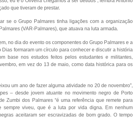
so, eu e o Oliveira chegamos a ser detidos”, lembra Antônio
ado que tiveram de prestar.
guar se o Grupo Palmares tinha ligações com a organização
almares (VAR-Palmares), que atuava na luta armada.
m, no dia do evento os componentes do Grupo Palmares e a
 Dias formaram um círculo para conhecer e discutir a história
 base nos estudos feitos pelos estudantes e militantes,
embro, em vez do 13 de maio, como data histórica para os
 deixou um ano de fazer alguma atividade no 20 de novembro”,
Lopes – desde jovem atuante no movimento negro de Porto
 de Zumbi dos Palmares “é uma referência que remete para
e sempre viveu, que é a luta por vida digna. Em nenhum
negras aceitaram ser escravizadas de bom grado. O tempo