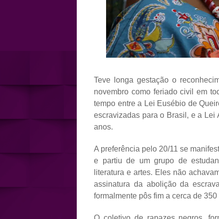
Teve longa gestação o reconheci
novembro como feriado civil em to
tempo entre a Lei Eusébio de Queir
escravizadas para o Brasil, e a Lei
anos.
A preferência pelo 20/11 se manifest
e partiu de um grupo de estudant
literatura e artes. Eles não achav
assinatura da abolição da escrava
formalmente pôs fim a cerca de 350 
O coletivo de rapazes negros, f