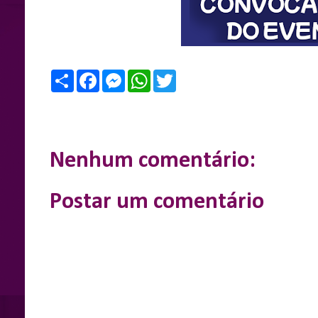
S
F
M
W
T
h
a
e
h
w
a
c
s
a
i
r
e
s
t
t
e
b
e
s
t
o
n
A
e
o
g
p
r
k
e
p
Nenhum comentário:
r
Postar um comentário