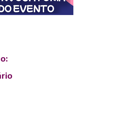
o:
rio