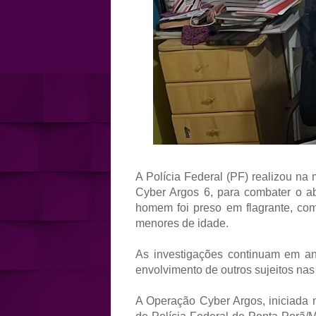
A Polícia Federal (PF) realizou na
Cyber Argos 6, para combater o abu
homem foi preso em flagrante, com
menores de idade.
As investigações continuam em a
envolvimento de outros sujeitos nas 
A Operação Cyber Argos, iniciada