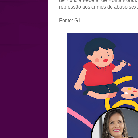
de Polícia Federal de Ponta Porã/
repressão aos crimes de abuso sexua
Fonte: G1