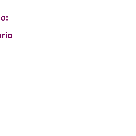
o:
rio