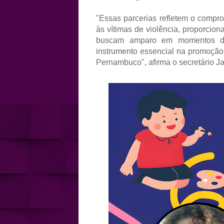
"Essas parcerias refletem o compr
às vítimas de violência, proporcio
buscam amparo em momentos dif
instrumento essencial na promoção 
Pernambuco", afirma o secretário J