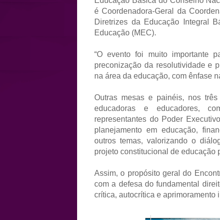
Educação Básica do Conselho Nacio
é Coordenadora-Geral da Coordenaç
Diretrizes da Educação Integral B
Educação (MEC).
“O evento foi muito importante 
preconização da resolutividade e p
na área da educação, com ênfase na 
Outras mesas e painéis, nos três
educadoras e educadores, comu
representantes do Poder Executivo 
planejamento em educação, finan
outros temas, valorizando o diálog
projeto constitucional de educação 
Assim, o propósito geral do Encont
com a defesa do fundamental direi
crítica, autocrítica e aprimoramento i