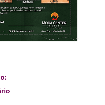
o:
rio