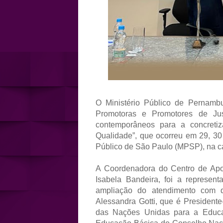
O Ministério Público de Pernamb
Promotoras e Promotores de Jus
contemporâneos para a concreti
Qualidade”, que ocorreu em 29, 30
Público de São Paulo (MPSP), na cap
A Coordenadora do Centro de Ap
Isabela Bandeira, foi a represen
ampliação do atendimento com qu
Alessandra Gotti, que é Presidente
das Nações Unidas para a Educ