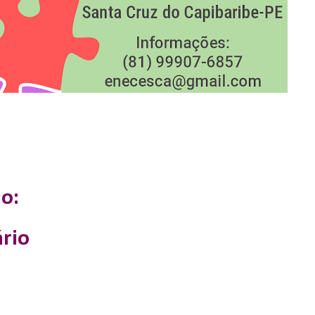
o:
rio