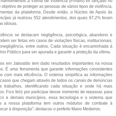
tendimentos à Vítima de Violência (Pmavv) foi lançado no
bjetivo de proteger as pessoas de vários tipos de violência,
mentas da plataforma. Desde então, o Núcleo de Apoio às
icípio já realizou 552 atendimentos, dos quais 87,2% foram
as idosas.
violência se destacam negligência, psicológica, abandono e
em ser feitas em casos de violações físicas, institucionais,
onegligência, entre outros. Cada situação é encaminhada à
ério Público para ser apurada e garantir a proteção da vítima.
os em Jaboatão tem dado resultados importantes na nossa
oso. É uma ferramenta que garante informações consistentes
 e com mais eficiência. O sistema simplifica as informações
s casos que chegam através de todos os canais de denúncias
s trabalhos, identificando cada situação e onde há mais
os. Fico feliz por participar desse momento de repassar, para
co e demais municípios, essa tecnologia e o sistema que
 a nossa plataforma tem outros módulos de combate à
car à disposição”, destacou o prefeito Mano Medeiros.