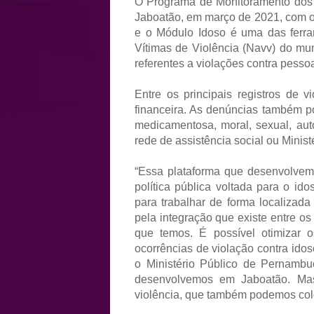
O Programa de Monitoramento dos A
Jaboatão, em março de 2021, com o o
e o Módulo Idoso é uma das ferra
Vítimas de Violência (Navv) do mun
referentes a violações contra pesso
Entre os principais registros de 
financeira. As denúncias também pod
medicamentosa, moral, sexual, aut
rede de assistência social ou Minist
“Essa plataforma que desenvolvem
política pública voltada para o id
para trabalhar de forma localizada
pela integração que existe entre o
que temos. É possível otimizar o
ocorrências de violação contra idos
o Ministério Público de Pernambu
desenvolvemos em Jaboatão. Mas
violência, que também podemos colo