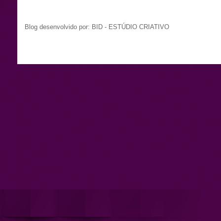
Blog desenvolvido por: BID - ESTÚDIO CRIATIVO