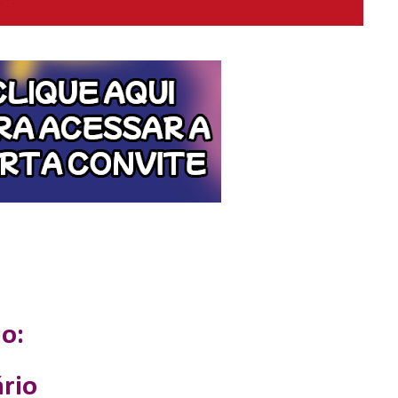
o:
rio