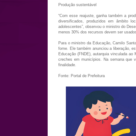
Produção sustentável
“Com esse reajuste, ganha também a produ
diversificados, produzidos em âmbito l
adolescentes”, observou o ministro do Desen
menos 30% dos recursos devem ser usados pa
Para o ministro da Educação, Camilo Sant
fome. Ele também anunciou a liberação, e
Educação (FNDE), autarquia vinculada ao M
creches em municípios. Na semana que v
finalidade.
Fonte: Portal de Prefeitura