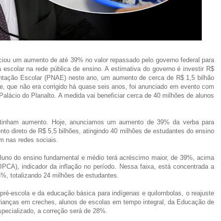
nciou um aumento de até 39% no valor repassado pelo governo federal para
escolar na rede pública de ensino. A estimativa do governo é investir R$
entação Escolar (PNAE) neste ano, um aumento de cerca de R$ 1,5 bilhão
te, que não era corrigido há quase seis anos, foi anunciado em evento com
o Palácio do Planalto. A medida vai beneficiar cerca de 40 milhões de alunos
 tinham aumento. Hoje, anunciamos um aumento de 39% da verba para
to direto de R$ 5,5 bilhões, atingindo 40 milhões de estudantes do ensino
m nas redes sociais.
aluno do ensino fundamental e médio terá acréscimo maior, de 39%, acima
PCA), indicador da inflação no período. Nessa faixa, está concentrada a
5%, totalizando 24 milhões de estudantes.
pré-escola e da educação básica para indígenas e quilombolas, o reajuste
rianças em creches, alunos de escolas em tempo integral, da Educação de
pecializado, a correção será de 28%.