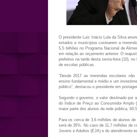
O presidente Luiz Inácio Lula da Silva anu
estados e municípios custearem a merenda 
5,5 bilhões no Programa Nacional de Alim
em relação ao orçamento anterior. O reajus
prefeitos na tarde desta sexta-feira (10), n
de escolas públicas.
“Desde 2017 as merendas escolares não
ensino fundamental e médio e um investimen
público”, destacou o presidente em postage
Segundo o governo, o valor destinado por 
do Índice de Preço ao Consumidor Amplo (I
maior parte dos alunos da rede pública, 60,
Para os cerca de 3,6 milhões de alunos de 
será de 35%. No caso de 11,7 milhões de c
Jovens e Adultos (EJA) e do atendimento es