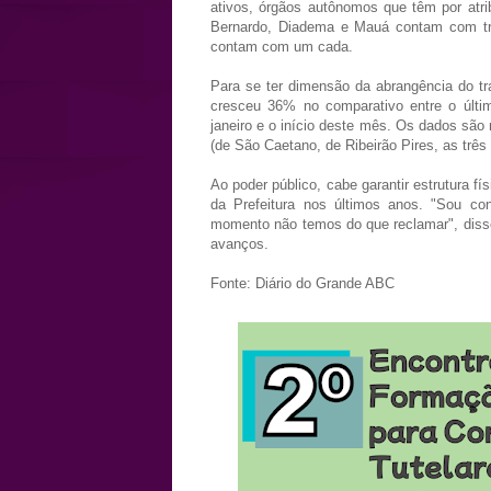
ativos, órgãos autônomos que têm por atri
Bernardo, Diadema e Mauá contam com trê
contam com um cada.
Para se ter dimensão da abrangência do tr
cresceu 36% no comparativo entre o últi
janeiro e o início deste mês. Os dados são 
(de São Caetano, de Ribeirão Pires, as trê
Ao poder público, cabe garantir estrutura 
da Prefeitura nos últimos anos. "Sou con
momento não temos do que reclamar", disse
avanços.
Fonte: Diário do Grande ABC