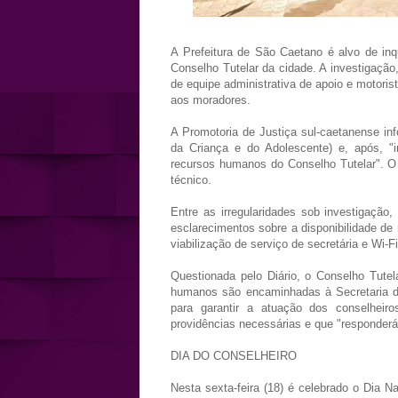
A Prefeitura de São Caetano é alvo de inqu
Conselho Tutelar da cidade. A investigação,
de equipe administrativa de apoio e motorist
aos moradores.
A Promotoria de Justiça sul-caetanense i
da Criança e do Adolescente) e, após, "i
recursos humanos do Conselho Tutelar". O 
técnico.
Entre as irregularidades sob investigação
esclarecimentos sobre a disponibilidade de 
viabilização de serviço de secretária e Wi-Fi
Questionada pelo Diário, o Conselho Tute
humanos são encaminhadas à Secretaria de
para garantir a atuação dos conselheir
providências necessárias e que "responderá
DIA DO CONSELHEIRO
Nesta sexta-feira (18) é celebrado o Dia N