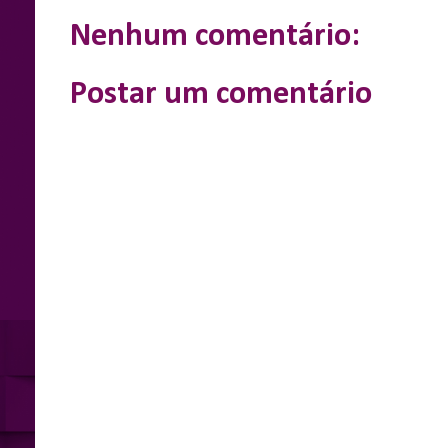
o
g
p
r
k
e
p
Nenhum comentário:
r
Postar um comentário