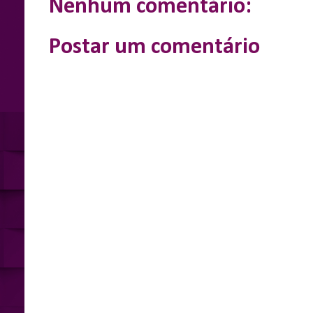
k
e
p
Nenhum comentário:
r
Postar um comentário