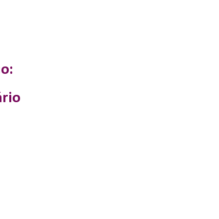
o:
rio