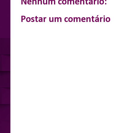
Nenhum comentário:
r
Postar um comentário