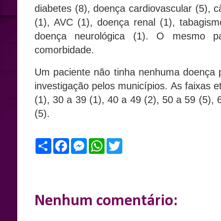
diabetes (8), doença cardiovascular (5), c
(1), AVC (1), doença renal (1), tabagismo
doença neurológica (1). O mesmo p
comorbidade.
Um paciente não tinha nenhuma doença p
investigação pelos municípios. As faixas 
(1), 30 a 39 (1), 40 a 49 (2), 50 a 59 (5),
(5).
S
F
M
W
T
h
a
e
h
w
a
c
s
a
i
r
e
s
t
t
e
b
e
s
t
o
n
A
e
o
g
p
r
k
e
p
Nenhum comentário:
r